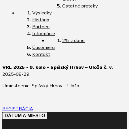
Ostatné preteky
Výsledky
História
Partneri
Informácie
2% z dane
Časomiera
Kontakt
VRL 2025 - 9. kolo - Spišský Hrhov – Uloža č. v.
2025-08-29
Umiestnenie: Spišský Hrhov – Uloža
REGISTRÁCIA
DÁTUM A MIESTO