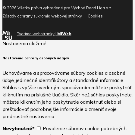
© 2026 Všetky práva vyhradené pre Východ Road Liga o.z.
Zásady ochrany súkromia webovej stránky
Cookies
Tvoríme webstránky |
MiWeb
Nastavenia uložené
Nastavenia ochrany osobných údajov
Uchovávame a spracovávame súbory cookies a osobné
údaje, jedinečné identifikátory a štandardné informácie.
Súhlas s vyššie uvedeným spracúvaním môžete poskytnúť
kliknutím na príslušné tlačidlo. Skôr než súhlas poskytnete,
môžete kliknutím jeho poskytnutie odmietnuť alebo si
preštudovať podrobnejšie informácie a zmeniť svoje
prednostné nastavenia.
Nevyhnutné*
Povolenie súborov cookie potrebných