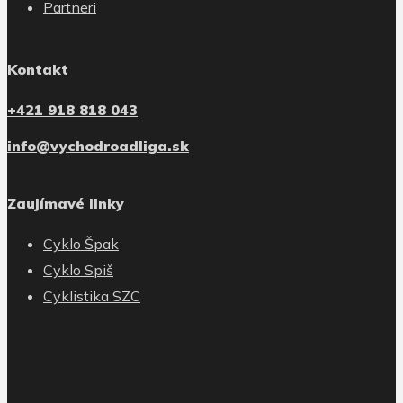
Partneri
Kontakt
+421 918 818 043
info@vychodroadliga.sk
Zaujímavé linky
Cyklo Špak
Cyklo Spiš
Cyklistika SZC