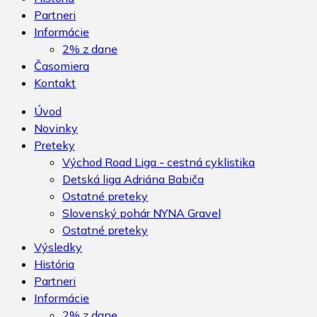
Partneri
Informácie
2% z dane
Časomiera
Kontakt
Úvod
Novinky
Preteky
Východ Road Liga - cestná cyklistika
Detská liga Adriána Babiča
Ostatné preteky
Slovenský pohár NYNA Gravel
Ostatné preteky
Výsledky
História
Partneri
Informácie
2% z dane