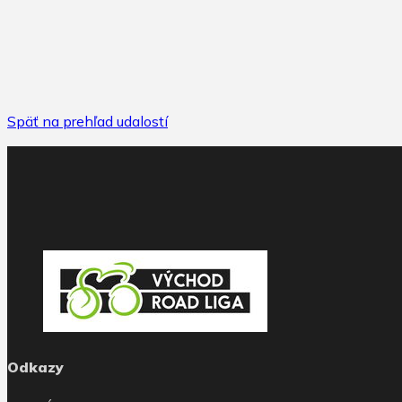
Späť na prehľad udalostí
Odkazy