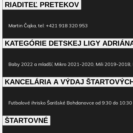
RIADITEĽ PRETEKOV
Martin
Čajka
,
tel
: +421 918 320 953
KATEGÓRIE DETSKEJ 
Baby 2022 a mladší, Mikro 2021-2020, Mili 2019-2018, 
KANCELÁRIA A VÝDAJ ŠTARTOVÝCH
Futbalové
ihrisko
Šarišské
Bohdanovce
od
9
:
3
0 do
10
:
3
0
ŠTARTOVNÉ