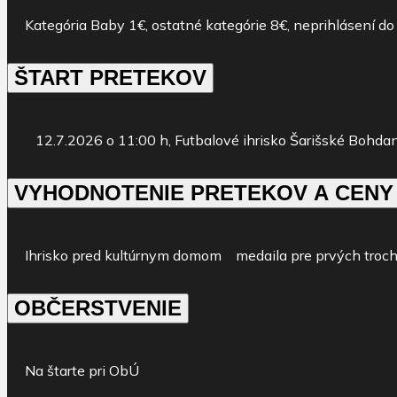
Kategória Baby 1€, ostatné kategórie 8€, neprihlásení d
ŠTART PRETEKOV
1
2
.
7
.202
6
o 1
1
:
0
0
h,
Futbalové
ihrisko
Šarišské
Bohdan
VYHODNOTENIE PRETEKOV A CENY
Ihrisko pred kultúrnym domom medaila pre prvých troch v
OBČERSTVENIE
Na štarte pri ObÚ