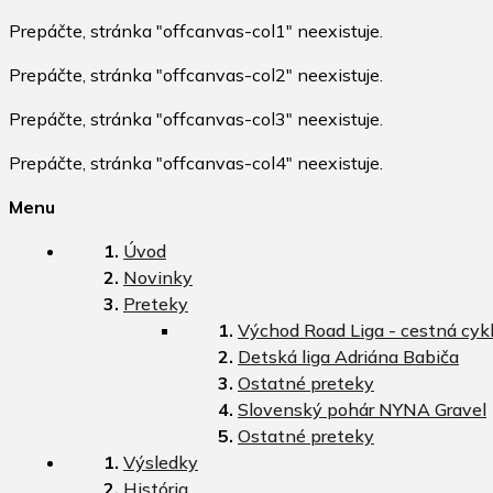
Prepáčte, stránka "offcanvas-col1" neexistuje.
Prepáčte, stránka "offcanvas-col2" neexistuje.
Prepáčte, stránka "offcanvas-col3" neexistuje.
Prepáčte, stránka "offcanvas-col4" neexistuje.
Menu
Úvod
Novinky
Preteky
Východ Road Liga - cestná cykl
Detská liga Adriána Babiča
Ostatné preteky
Slovenský pohár NYNA Gravel
Ostatné preteky
Výsledky
História